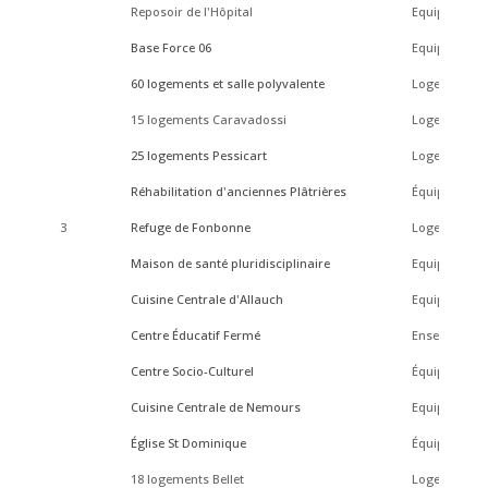
Reposoir de l'Hôpital
Equipement 
Base Force 06
Equipement 
60 logements et salle polyvalente
Logement
15 logements Caravadossi
Logement
25 logements Pessicart
Logement
Réhabilitation d'anciennes Plâtrières
Équipement C
3
Refuge de Fonbonne
Logement
Maison de santé pluridisciplinaire
Equipement 
Cuisine Centrale d'Allauch
Equipement 
Centre Éducatif Fermé
Enseignemen
Centre Socio-Culturel
Équipement C
Cuisine Centrale de Nemours
Equipement 
Église St Dominique
Équipement C
18 logements Bellet
Logement