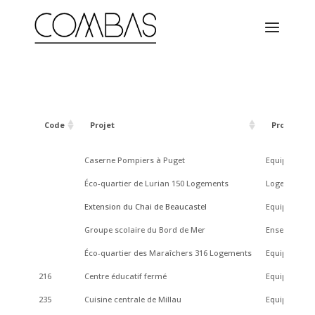
Code
Projet
Programm
Code
Projet
Programm
Caserne Pompiers à Puget
Equipement 
Éco-quartier de Lurian 150 Logements
Logement
Extension du Chai de Beaucastel
Equipement 
Groupe scolaire du Bord de Mer
Enseignemen
Éco-quartier des Maraîchers 316 Logements
Equipement -
216
Centre éducatif fermé
Equipement 
235
Cuisine centrale de Millau
Equipement 